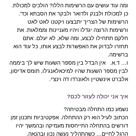
ומה עוד עושים עם הרשימות הללו? הולכים למכולת.
כן למכולת ולבנק ולדואר ולבקר את הסבתא וכד'.
הרשימות של הצריך יתבצעו ויקטנו לאט לאט
ורשימות הרוצה יגדלו ויהיו מעניינות וממלאות. את
חלקם תתחילו לבצע, ומה שלא, לא יעלם. אתם
תחזרו לבדוק את האפשרות לבצע אותו, כל עוד הוא
ברשימה.
ו… ד.א. אין הבדל בין מספר השעות שיש לך ביממה
לבין מספר השעות שהיו למיכאלאנג'לו, תומס אדיסון,
אלברט אינשטיין ולאונרדו דה וינצ'י.
איך אני יכולה לעזור לכם?
נשמע כמו התחלה מבטיחה?
הכתוב לעיל הוא רק ההתחלה. אפקטיביות ותכנון זמן
דורשים בהתחלה התייחסות מעמיקה ובהמשך יהיו
הרגל לחיים… כשהתהליך נעשה נכון ובהנאה.