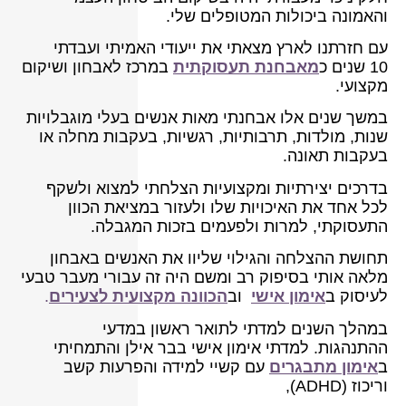
והאמונה ביכולות המטופלים שלי.
עם חזרתנו לארץ מצאתי את ייעודי האמיתי ועבדתי
10 שנים כ
מאבחנת תעסוקתית
במרכז לאבחון ושיקום
מקצועי.
במשך שנים אלו אבחנתי מאות אנשים בעלי מוגבלויות
שנות, מולדות, תרבותיות, רגשיות, בעקבות מחלה או
בעקבות תאונה.
בדרכים יצירתיות ומקצועיות הצלחתי למצוא ולשקף
לכל אחד את האיכויות שלו ולעזור במציאת הכוון
התעסוקתי, למרות ולפעמים בזכות המגבלה.
תחושת ההצלחה והגילוי שליוו את האנשים באבחון
מלאה אותי בסיפוק רב ומשם היה זה עבורי מעבר טבעי
לעיסוק ב
אימון אישי
וב
הכוונה מקצועית לצעירים
.
במהלך השנים למדתי לתואר ראשון במדעי
ההתנהגות. למדתי אימון אישי בבר אילן והתמחיתי
ב
אימון מתבגרים
עם קשיי למידה והפרעות קשב
וריכוז (ADHD),